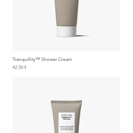
Tranquillity™ Shower Cream
Precio
42,50 €