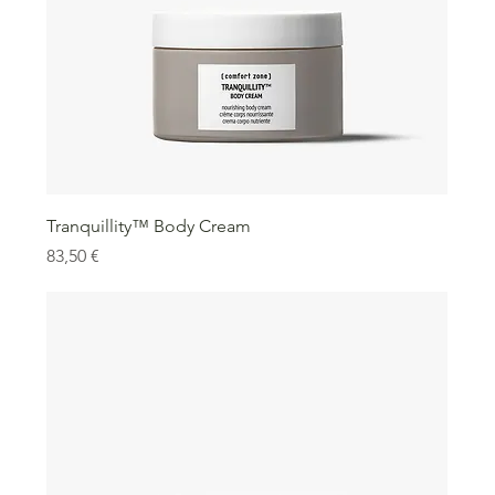
Tranquillity™ Body Cream
Precio
83,50 €