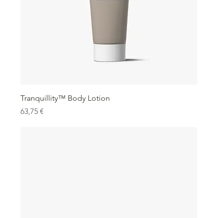
Tranquillity™ Body Lotion
Precio
63,75 €