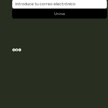
Unirse
CONECTAR
Teléfono: +34 614 49 48 27
E:
hola@amarawellnessclub.com
Cronograma
Clases de Pilates
Aviso legal y política de privacidad
Política de cookies
Términos y condiciones
Pautas de la casa
DIRECCIÓN