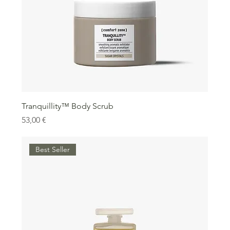
Tranquillity™ Body Scrub
Precio
53,00 €
Best Seller