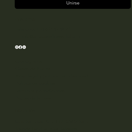
Unirse
CONECTAR
Teléfono: +34 614 49 48 27
E:
hola@amarawellnessclub.com
Cronograma
Clases de Pilates
Aviso legal y política de privacidad
Política de cookies
Términos y condiciones
Pautas de la casa
DIRECCIÓN
Ctra. San Juan Km. 13,2, 07812 Sant
Joande Labritja, Islas Baleares