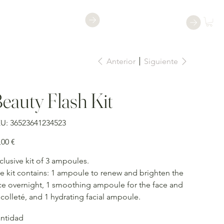
Reservar una
Reservar
clase
Anterior
Siguiente
eauty Flash Kit
SKU
U:
36523641234523
36523641234523
io
,00 €
clusive kit of 3 ampoules.
e kit contains: 1 ampoule to renew and brighten the
ce overnight, 1 smoothing ampoule for the face and
colleté, and 1 hydrating facial ampoule.
ntidad