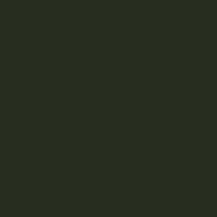
Términos y condiciones
Pautas de la casa
DIRECCIÓN
Ctra. San Juan Km. 13,2, 07812 Sant Joande Labritja, 
OBTENER DIRECCIO